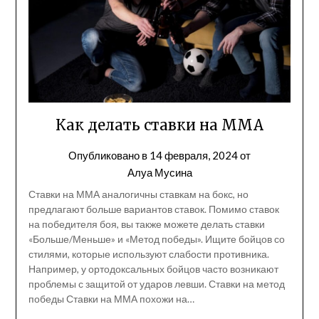
Как делать ставки на ММА
Опубликовано в
14 февраля, 2024
от
Алуа Мусина
Ставки на ММА аналогичны ставкам на бокс, но
предлагают больше вариантов ставок. Помимо ставок
на победителя боя, вы также можете делать ставки
«Больше/Меньше» и «Метод победы». Ищите бойцов со
стилями, которые используют слабости противника.
Например, у ортодоксальных бойцов часто возникают
проблемы с защитой от ударов левши. Ставки на метод
победы Ставки на ММА похожи на…